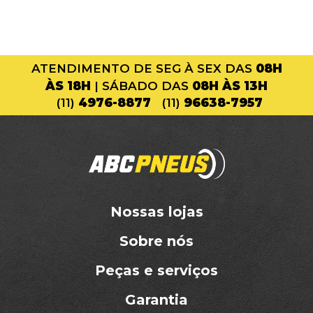
ATENDIMENTO DE SEG À SEX DAS
08H
ÀS 18H
| SÁBADO DAS
08H ÀS 13H
(11)
4976-8877
(11)
96638-7957
Nossas lojas
Sobre nós
Peças e serviços
Garantia